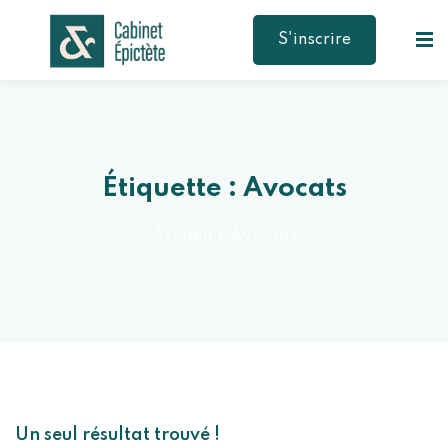
S'inscrire
en 1 clic
Étiquette :
Avocats
Accueil
»
Avocats
Un seul résultat trouvé !